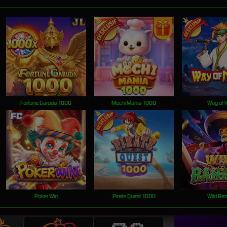
Fortune Garuda 1000
Mochi Mania 1000
Way of N
Poker Win
Pirate Quest 1000
Wild Ban