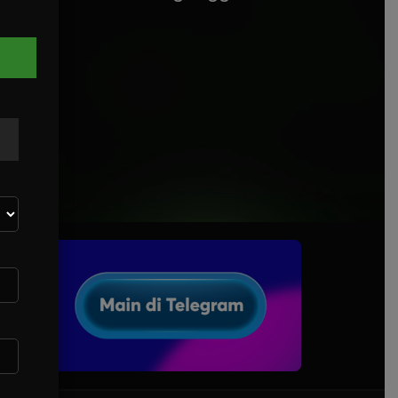
GBET
stalasi