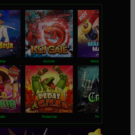
inja
Koi Gate
Mahjong Magic
dito
Pedas Gila
The Crypt