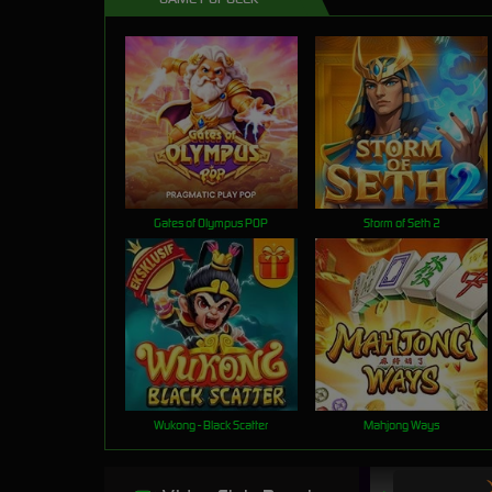
Gates of Olympus POP
Storm of Seth 2
Wukong - Black Scatter
Mahjong Ways