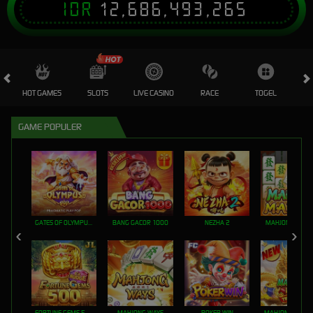
IDR
12,686,493,265
HOT GAMES
SLOTS
LIVE CASINO
RACE
TOGEL
OL
GAME POPULER
GATES OF OLYMPUS POP
BANG GACOR 1000
NEZHA 2
MAHJONG MAX
FORTUNE GEMS 500
MAHJONG WAYS
POKER WIN