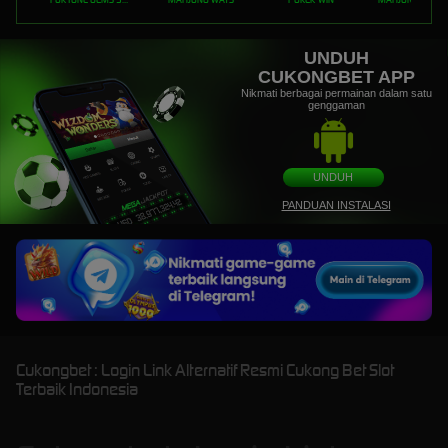
UNDUH
CUKONGBET APP
Nikmati berbagai permainan dalam satu
genggaman
UNDUH
PANDUAN INSTALASI
Cukongbet : Login Link Alternatif Resmi Cukong Bet Slot
Terbaik Indonesia