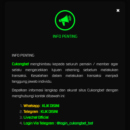
Gates of Olympus
– Pragmatic Play
×
Sweet Bonanza
– Pragmatic Play
Starlight Princess
– Pragmatic Play
Mahjong Ways 2
– PG Soft
Koi Gate
– Habanero
INFO PENTING
Cara Daftar Akun di Cukongbet
Buka website resmi atau link alternatif
cukongbet
INFO PENTING
Klik tombol
Daftar
.
Cukongbet
menghimbau kepada seluruh pemain / member agar
Isi data seperti username, password, dan nomor HP aktif.
selalu mengecekkan tujuan rekening sebelum melakukan
Aktifkan fitur keamanan akun & simpan data.
transaksi. Kesalahan dalam melakukan transaksi menjadi
Setelah terdaftar, lakukan
login
dan mulai bermain.
tanggung jawab individu.
Cara Deposit & Withdraw
Dapatkan informasi lengkap dan akurat situs Cukongbet dengan
menghubungi kontak dibawah ini:
Deposit:
Pilih metode tersedia, masukkan jumlah, dan konfirmasi (min. Rp20.000).
Withdraw:
Masukkan nominal sesuai saldo, pastikan data bank benar.
Whatsapp
:
KLIK DISINI
Telegram
:
KLIK DISINI
Tips Menang Slot di Cukongbet
Livechat Official
Login Via Telegram :
@login_cukongbet_bot
🎯 Main di jam “prime”.