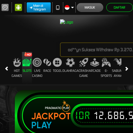
Main di
MASUK
DAFTAR
Telegram
od**yn Sukses Withdraw Rp 3.270
HOT
SLOTS
LIVE
RACE
TOGEL
OLAHRAGA
CRASH
ARCADE
E-
SABUNG
PROM
GAMES
CASINO
GAME
SPORTS
AYAM
IDR
12,686,
JACKPOT
PLAY