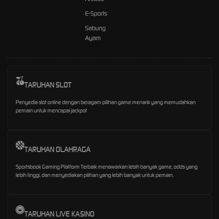
E-Sports
Sabung
Ayam
TARUHAN SLOT
Penyedia slot online dengan beragam pilihan game menarik yang memudahkan
pemain untuk mencapai jackpot
TARUHAN OLAHRAGA
Sportsbook Gaming Platform Terbaik menawarkan lebih banyak game, odds yang
lebih tinggi, dan menyediakan pilihan yang lebih banyak untuk pemain.
TARUHAN LIVE KASINO