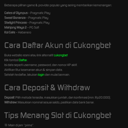
Beberapa pilihan game & provider populer yang sering memberikan kemenangan:
Gates of Olympus
– Pragmatic Play
Sweet Bonanza
– Pragmatic Play
Starlight Princess
– Pragmatic Play
Mahjong Ways 2
– PG Soft
Koi Gate
– Habanero
Cara Daftar Akun di Cukongbet
Buka website resmi atau link alternatif
cukongbet
Klik tombol
Daftar
.
Isi data seperti username, password, dan nomor HP aktif.
Aktifkan fitur keamanan akun & simpan data.
Setelah terdaftar, lakukan
login
dan mulai bermain.
Cara Deposit & Withdraw
Deposit:
Pilih metode tersedia, masukkan jumlah, dan konfirmasi (min. Rp20.000).
Withdraw:
Masukkan nominal sesuai saldo, pastikan data bank benar.
Tips Menang Slot di Cukongbet
🎯 Main di jam “prime”.