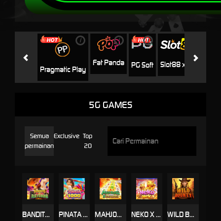
i
i
i
i
i
Facha
Fat Panda
Slot88 x PP
PG Soft
Pragmatic Play
5G GAMES
Semua
Exclusive
Top
permainan
20
BANDITO RETURNS
PINATA 1000
MAHJONG 5 DRAGONS
NEKO X NEKO
WILD BOUNTY