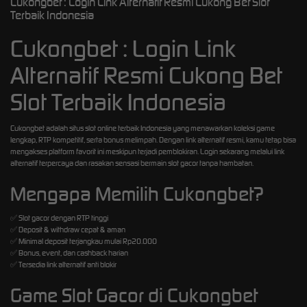
Cukongbet : Login Link Alternatif Resmi Cukong Bet Slot
Terbaik Indonesia
Cukongbet : Login Link
Alternatif Resmi Cukong Bet
Slot Terbaik Indonesia
Cukongbet adalah situs slot online terbaik Indonesia yang menawarkan koleksi game
lengkap, RTP kompetitif, serta bonus melimpah. Dengan link alternatif resmi, kamu tetap bisa
mengakses platform favorit ini meskipun terjadi pemblokiran. Login sekarang melalui link
alternatif terpercaya dan rasakan sensasi bermain slot gacor tanpa hambatan.
Mengapa Memilih Cukongbet?
✅ Slot gacor dengan RTP tinggi
✅ Deposit & withdraw cepat & aman
✅ Minimal deposit terjangkau mulai Rp20.000
✅ Bonus, event, dan cashback harian
✅ Tersedia link alternatif anti blokir
Game Slot Gacor di Cukongbet