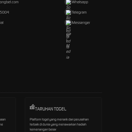
ongbet.com
Whatsapp
5004
Telegram
ial
Messenger
TARUHAN TOGEL
haan
Platform togel yang menarik dari perusahan
ame
terbaik di dunia yang menawarkan hadiah
kemenangan besar