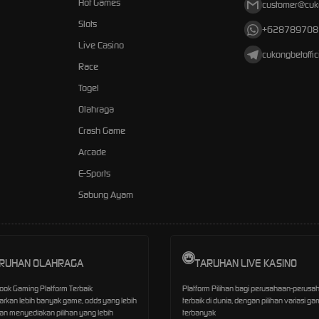
Hot Games
customer@cuk
Slots
+628789708
Live Casino
cukongbetoffic
Race
Togel
Olahraga
Crash Game
Arcade
E-Sports
Sabung Ayam
RUHAN OLAHRAGA
TARUHAN LIVE KASINO
ook Gaming Platform Terbaik
Platform Pilihan bagi perusahaan-perusa
kan lebih banyak game, odds yang lebih
terbaik di dunia, dengan pilihan variasi g
 dan menyediakan pilihan yang lebih
terbanyak