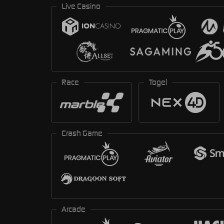
Live Casino
Race
Togel
Crash Game
Arcade