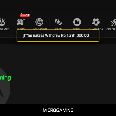
 GAMES
SLOTS
LIVE CASINO
RACE
TOGEL
OLAHRAGA
CRASH
jt**lm Sukses Withdraw Rp 1.391.000,00
MICROGAMING