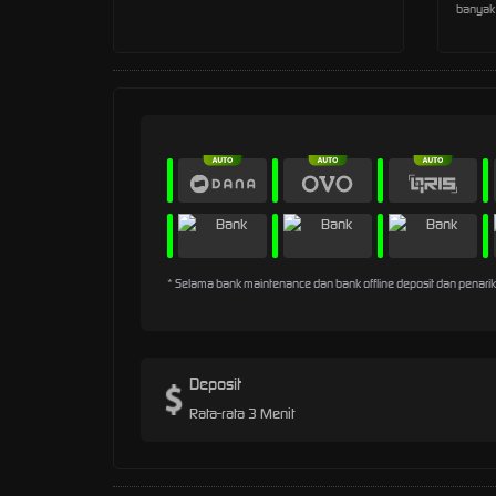
banyak 
* Selama bank maintenance dan bank offline deposit dan penarik
Deposit
Rata-rata 3 Menit