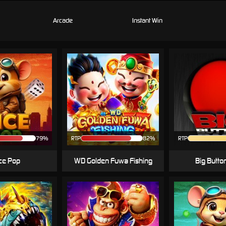
Arcade
Instant Win
79%
RTP
82%
RTP
ce Pop
WD Golden Fuwa Fishing
Big Butto