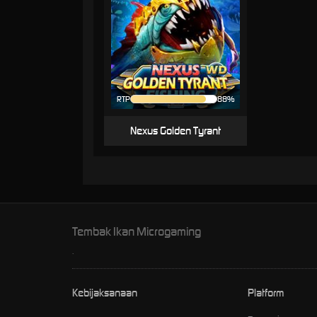
RTP
88%
Nexus Golden Tyrant
Tembak Ikan Microgaming
.
Kebijaksanaan
Platform