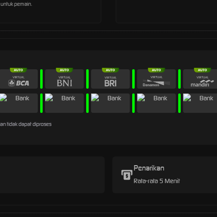
untuk pemain.
an tidak dapat diproses
Penarikan
Rata-rata 5 Menit