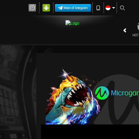
Main di Telegram
HOT