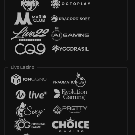
Live Casino