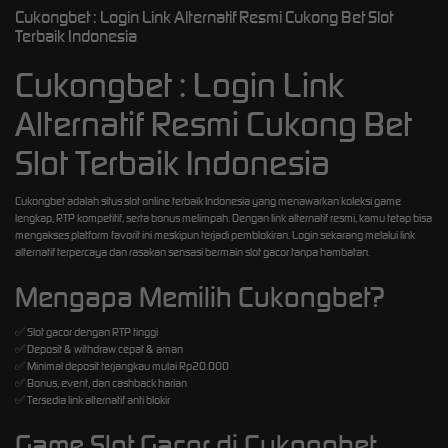
Cukongbet : Login Link Alternatif Resmi Cukong Bet Slot
Terbaik Indonesia
Cukongbet : Login Link
Alternatif Resmi Cukong Bet
Slot Terbaik Indonesia
Cukongbet adalah situs slot online terbaik Indonesia yang menawarkan koleksi game
lengkap, RTP kompetitif, serta bonus melimpah. Dengan link alternatif resmi, kamu tetap bisa
mengakses platform favorit ini meskipun terjadi pemblokiran. Login sekarang melalui link
alternatif terpercaya dan rasakan sensasi bermain slot gacor tanpa hambatan.
Mengapa Memilih Cukongbet?
✅ Slot gacor dengan RTP tinggi
✅ Deposit & withdraw cepat & aman
✅ Minimal deposit terjangkau mulai Rp20.000
✅ Bonus, event, dan cashback harian
✅ Tersedia link alternatif anti blokir
Game Slot Gacor di Cukongbet