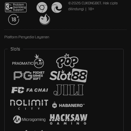
©2026 CUKONGBET. Hak cipta
dilindungi | 18+
Platform Penyedia Layanan
Slots