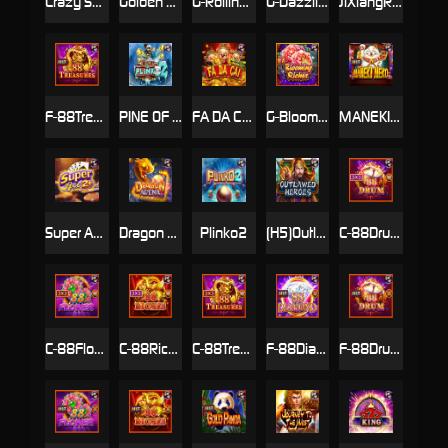
Crazy Sheep
Golden 777(H5)
G-RollingRiches
G-DazzlingDiamond
JiXiangRuYi(H5)
F-88Treasures(H5)
PINE OF PLINKO 2
FA DA CAI(H5)
G-BloomingRiches
MANEKI NEKO(H5)
Super Ace2+
Dragon Arena
Plinko2
(H5)Outlawed Heroes
C-88Drum(H5)
C-88Flower(H5)
C-88Riches(H5)
C-88Treasures(H5)
F-88Diamond(H5)
F-88Drum(H5)