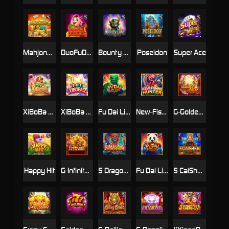
Mahjong Hit 2+
DuoFuDuoCai
Bounty Loki
Poseidon
Super Ace
XiBoBa Hit
XiBoBa Hit2
Fu Dai Lian Lian-Dragon
New-Fishing Hunter
G-GoldenDrum
Happy Hit
G-InfiniteTreasure
5 Dragons(H5)
Fu Dai Lian Lian-Panda
5 CaiShen(H5)