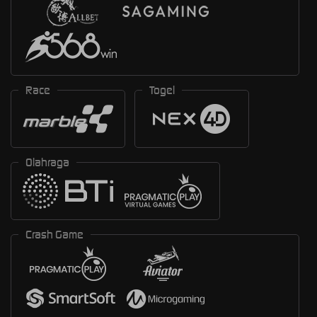
Race
Togel
Olahraga
Crash Game