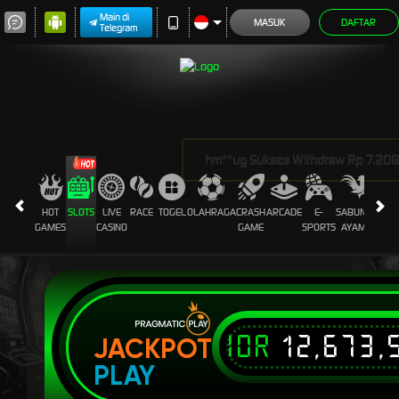
Main di
MASUK
DAFTAR
Telegram
hm**ug Sukses Withdraw Rp 7.20
HOT
SLOTS
LIVE
RACE
TOGEL
OLAHRAGA
CRASH
ARCADE
E-
SABUNG
PROM
GAMES
CASINO
GAME
SPORTS
AYAM
IDR
12,673,
JACKPOT
PLAY