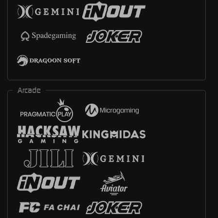
Arcade