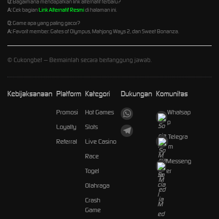
Q:
Bagaimana mendapatkan link alternatif terbaru?
A:
Cek bagian
Link Alternatif Resmi
di halaman ini.
Q:
Game apa yang paling gacor?
A:
Favorit member: Gates of Olympus, Mahjong Ways 2, dan Sweet Bonanza.
©
Cukongbet — Bermainlah secara bertanggung jawab.
Kebijaksanaan
Platform
Kategori
Dukungan
Komunitas
Promosi
Hot Games
Whatsap
p
Loyalty
Slots
Telegra
Referral
Live Casino
m
Race
Messeng
Togel
er
Olahraga
Crash
Game