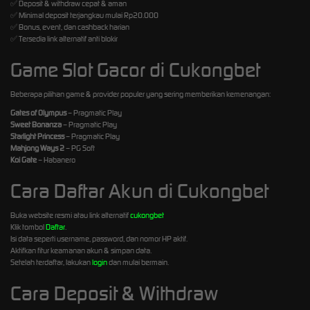
✅ Deposit & withdraw cepat & aman
✅ Minimal deposit terjangkau mulai Rp20.000
✅ Bonus, event, dan cashback harian
✅ Tersedia link alternatif anti blokir
Game Slot Gacor di Cukongbet
Beberapa pilihan game & provider populer yang sering memberikan kemenangan:
Gates of Olympus
– Pragmatic Play
Sweet Bonanza
– Pragmatic Play
Starlight Princess
– Pragmatic Play
Mahjong Ways 2
– PG Soft
Koi Gate
– Habanero
Cara Daftar Akun di Cukongbet
Buka website resmi atau link alternatif
cukongbet
Klik tombol
Daftar
.
Isi data seperti username, password, dan nomor HP aktif.
Aktifkan fitur keamanan akun & simpan data.
Setelah terdaftar, lakukan
login
dan mulai bermain.
Cara Deposit & Withdraw