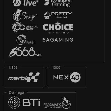
Race
Togel
Olahraga