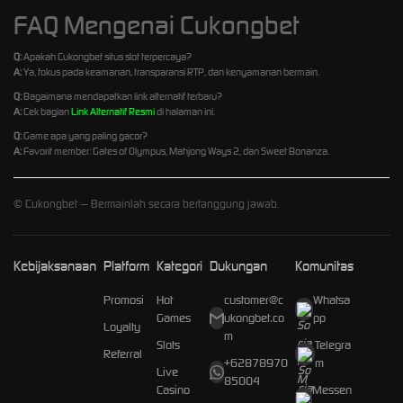
FAQ Mengenai Cukongbet
Q:
Apakah Cukongbet situs slot terpercaya?
A:
Ya, fokus pada keamanan, transparansi RTP, dan kenyamanan bermain.
Q:
Bagaimana mendapatkan link alternatif terbaru?
A:
Cek bagian
Link Alternatif Resmi
di halaman ini.
Q:
Game apa yang paling gacor?
A:
Favorit member: Gates of Olympus, Mahjong Ways 2, dan Sweet Bonanza.
©
Cukongbet — Bermainlah secara bertanggung jawab.
Kebijaksanaan
Platform
Kategori
Dukungan
Komunitas
Promosi
Hot
customer@c
Whatsa
Games
ukongbet.co
pp
Loyalty
m
Slots
Telegra
Referral
+62878970
m
Live
85004
Casino
Messen