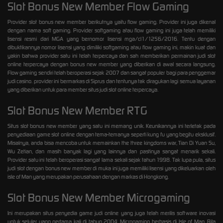
Slot Bonus New Member Flow Gaming
Provider slot bonus new member berikutnya yaitu flow gaming. Provider ini juga dikenal
dengan nama soft gaming. Provider softgaming atau flow gaming ini juga telah memiliki
lisensi resmi dari MGA yang bernomor lisensi mga/cl1/1256/2016. Tentu dengan
dibuktikannya nomor lisensi yang dimiliki softgaming atau flow gaming ini, makin kuat dan
yakin bahwa provider satu ini telah terpercaya dan sah memberikan permainan judi slot
online terpercaya dengan bonus new member yang diberikan di awal secara langsung.
Flow gaming sendiri telah beroperasi sejak 2007 dan sangat populer bagi para penggemar
judi casino. provider ini bermarkas di Siprus dan tentunya tak diragukan lagi semua layanan
yang diberikan untuk para member situs judi slot online terpercaya.
Slot Bonus New Member RTG
Situs slot bonus new member yang satu ini memang unik. Keunikannya ini terletak pada
penyediaan game slot online dengan tema-temanya seperti kung fu yang begitu eksklusif.
Misalnya, anda bisa mencoba untuk memainkan the three kingdoms war, Tian Di Yuan Su,
Wu Zetian, dan masih banyak lagi yang lainnya dan pastinya sangat menarik sekali.
Provider satu ini telah beroperasi sangat lama sekali sejak tahun 1998. Tak lupa pula, situs
judi slot dengan bonus new member di muka ini juga memiliki lisensi yang dikeluarkan oleh
isle of Man yang merupakan perusahaan dengan markas di Hongkong.
Slot Bonus New Member Microgaming
Ini merupakan situs penyedia game judi online yang juga telah merilis software inovasi
untuk seluler yang pertama kali di tahun 2004. Microgaming berbasis di Isle of Man. Bila