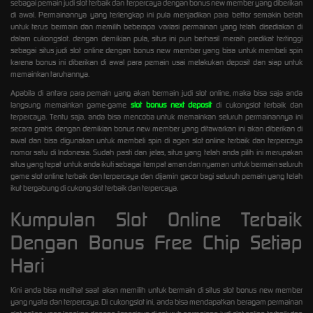
sebagai pemain judi slot terbaik dan terpercaya dengan bonus new member yang diberikan
di awal. Permainannya yang terlengkap ini pula menjadikan para bettor semakin betah
untuk terus bermain dan memilih beberapa variasi permainan yang telah disediakan di
dalam cukongslot. dengan demikian pula, situs ini pun berhasil meraih predikat tertinggi
sebagai situs judi slot online dengan bonus new member yang bisa untuk membeli spin
karena bonus ini diberikan di awal para pemain usai melakukan deposit dan siap untuk
memainkan taruhannya.
Apabila di antara para pemain yang akan bermain judi slot online, maka bisa saja anda
langsung memainkan game-game
slot bonus next deposit
di cukongslot terbaik dan
terpercaya. Tentu saja, anda bisa mencoba untuk memainkan seluruh permainannya ini
secara gratis. dengan demikian bonus new member yang ditawarkan ini akan diberikan di
awal dan bisa digunakan untuk membeli spin di agen slot online terbaik dan terpercaya
nomor satu di Indonesia. Sudah pasti dan jelas, situs yang telah anda pilih ini merupakan
situs yang tepat untuk anda ikuti sebagai tempat aman dan nyaman untuk bermain seluruh
game slot online terbaik dan terpercaya dan dijamin gacor bagi seluruh pemain yang telah
ikut bergabung di cukong slot terbaik dan terpercaya.
Kumpulan Slot Online Terbaik
Dengan Bonus Free Chip Setiap
Hari
Kini anda bisa melihat saat akan memilih untuk bermain di situs slot bonus new member
yang nyata dan terpercaya. Di cukongslot ini, anda bisa mendapatkan beragam permainan