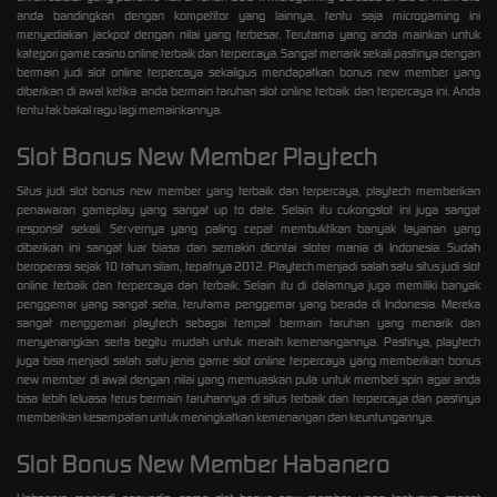
anda bandingkan dengan kompetitor yang lainnya, tentu saja microgaming ini
menyediakan jackpot dengan nilai yang terbesar. Terutama yang anda mainkan untuk
kategori game casino online terbaik dan terpercaya. Sangat menarik sekali pastinya dengan
bermain judi slot online terpercaya sekaligus mendapatkan bonus new member yang
diberikan di awal ketika anda bermain taruhan slot online terbaik dan terpercaya ini. Anda
tentu tak bakal ragu lagi memainkannya.
Slot Bonus New Member Playtech
Situs judi slot bonus new member yang terbaik dan terpercaya, playtech memberikan
penawaran gameplay yang sangat up to date. Selain itu cukongslot ini juga sangat
responsif sekali. Servernya yang paling cepat membuktikan banyak layanan yang
diberikan ini sangat luar biasa dan semakin dicintai sloter mania di Indonesia. Sudah
beroperasi sejak 10 tahun silam, tepatnya 2012. Playtech menjadi salah satu situs judi slot
online terbaik dan terpercaya dan terbaik. Selain itu di dalamnya juga memiliki banyak
penggemar yang sangat setia, terutama penggemar yang berada di Indonesia. Mereka
sangat menggemari playtech sebagai tempat bermain taruhan yang menarik dan
menyenangkan serta begitu mudah untuk meraih kemenangannya. Pastinya, playtech
juga bisa menjadi salah satu jenis game slot online terpercaya yang memberikan bonus
new member di awal dengan nilai yang memuaskan pula untuk membeli spin agar anda
bisa lebih leluasa terus bermain taruhannya di situs terbaik dan terpercaya dan pastinya
memberikan kesempatan untuk meningkatkan kemenangan dan keuntungannya.
Slot Bonus New Member Habanero