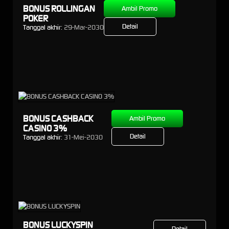
BONUS ROLLINGAN
Ambil Promo
POKER
Detail
Tanggal akhir:
29-Mar-2030
BONUS CASHBACK
Ambil Promo
CASINO 3%
Detail
Tanggal akhir:
31-Mei-2030
BONUS LUCKYSPIN
Detail