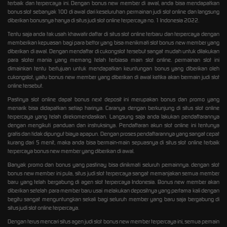
terbaik dan terpercaya ini. Dengan bonus new member di awal, anda bisa mendapatkan
bonus slot sebanyak 100 di awal dari keseluruhan permainan judi slot online dan langsung
diberikan bonusnya hanya di situs judi slot online terpercaya no. 1 Indonesia 2022.
Tentu saja anda tak usah khawatir daftar di situs slot online terbaru dan terpercaya dengan
memberikan kepuasan bagi para bettor yang bisa menikmati slot bonus new member yang
diberikan di awal. Dengan mendaftar di cukongslot tersebut sangat mudah untuk dilakukan
para sloter mania yang memang telah terbiasa main slot online. permainan slot ini
dimainkan tentu bertujuan untuk mendapatkan keuntungan bonus yang diberikan oleh
cukongslot, yaitu bonus new member yang diberikan di awal ketika akan bermain judi slot
online tersebut.
Pastinya slot online dapat bonus next deposit ini merupakan bonus dan promo yang
menarik bisa didapatkan setiap harinya. Caranya dengan berkunjung di situs slot online
terpercaya yang telah direkomendasikan. Langsung saja anda lakukan pendaftarannya
dengan mengikuti panduan dan instruksinya. Pendaftaran akun slot online ini tentunya
gratis dan tidak dipungut biaya apapun. Dengan proses pendaftarannya yang sangat cepat
kurang dari 5 menit, maka anda bisa bermain-main sepuasnya di situs slot online terbaik
terpercaya bonus new member yang diberikan di awal.
Banyak promo dan bonus yang pastinay bisa dinikmati seluruh pemainnya. dengan slot
bonus new member ini pula, situs judi slot terpercaya sangat memanjakan semua member
baru yang telah bergabung di agen slot terpercaya Indonesia. Bonus new member akan
diberikan setelah para member baru usai melakukan depositnya yang pertama kali dengan
begitu sangat menguntungkan sekali bagi seluruh member yang baru saja bergabung di
situs judi slot online terpercaya.
Dengan terus mencari situs agen judi slot bonus new member terpercaya ini, semua pemain