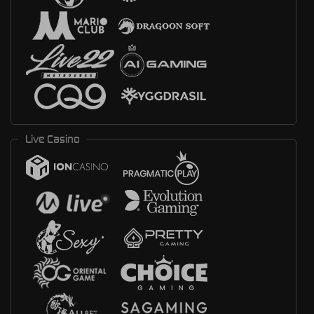
Live Casino