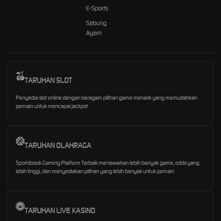
E-Sports
Sabung
Ayam
TARUHAN SLOT
Penyedia slot online dengan beragam pilihan game menarik yang memudahkan
pemain untuk mencapai jackpot
TARUHAN OLAHRAGA
Sportsbook Gaming Platform Terbaik menawarkan lebih banyak game, odds yang
lebih tinggi, dan menyediakan pilihan yang lebih banyak untuk pemain.
TARUHAN LIVE KASINO