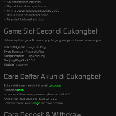
✅ Slot gacor dengan RTP tinggi
✅ Deposit & withdraw cepat & aman
✅ Minimal deposit terjangkau mulai Rp20.000
✅ Bonus, event, dan cashback harian
✅ Tersedia link alternatif anti blokir
Game Slot Gacor di Cukongbet
Beberapa pilihan game & provider populer yang sering memberikan kemenangan:
Gates of Olympus
– Pragmatic Play
Sweet Bonanza
– Pragmatic Play
Starlight Princess
– Pragmatic Play
Mahjong Ways 2
– PG Soft
Koi Gate
– Habanero
Cara Daftar Akun di Cukongbet
Buka website resmi atau link alternatif
cukongbet
Klik tombol
Daftar
.
Isi data seperti username, password, dan nomor HP aktif.
Aktifkan fitur keamanan akun & simpan data.
Setelah terdaftar, lakukan
login
dan mulai bermain.
Cara Deposit & Withdraw