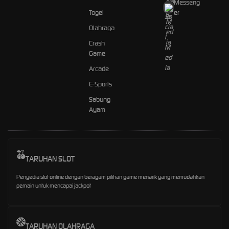
Messeng
Togel
er
Olahraga
Crash
Game
Arcade
E-Sports
Sabung
Ayam
TARUHAN SLOT
Penyedia slot online dengan beragam pilihan game menarik yang memudahkan
pemain untuk mencapai jackpot
TARUHAN OLAHRAGA