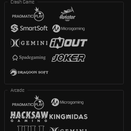
Crash Game
Arcade