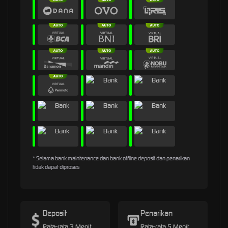
* Selama bank maintenance dan bank offline deposit dan penarikan
tidak dapat diproses
Deposit
Penarikan
Rata-rata 3 Menit
Rata-rata 5 Menit